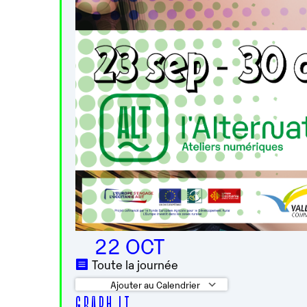
22 OCT
Toute la journée
Ajouter au Calendrier
G R A P H I T