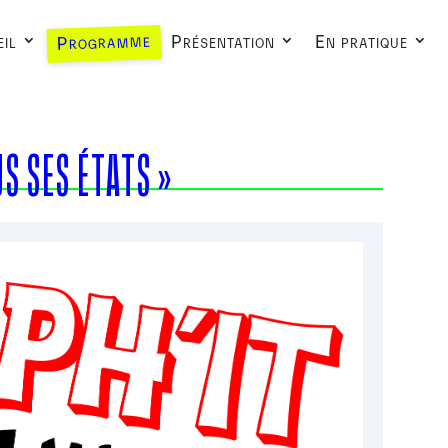
Programme
il
Présentation
En pratique
S SES ÉTATS »