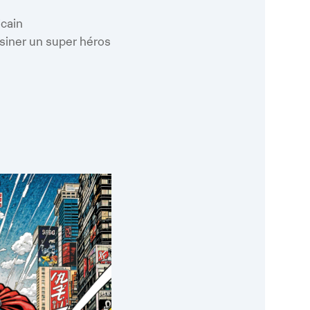
oogle
iCalendar
Office 365
cain
siner un super héros