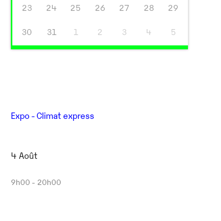
23
24
25
26
27
28
29
30
31
1
2
3
4
5
Expo - Climat express
4 Août
9h00 - 20h00