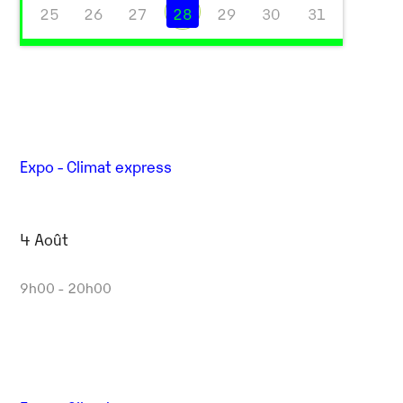
25
26
27
28
29
30
31
Expo - Climat express
4 Août
9h00 - 20h00