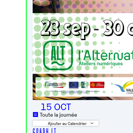
15 OCT
Toute la journée
Ajouter au Calendrier
G R A P H I T