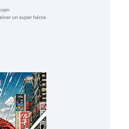
oogle
iCalendar
Office 365
cain
siner un super héros