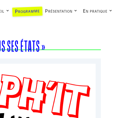
Programme
il
Présentation
En pratique
S SES ÉTATS »