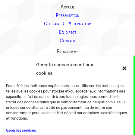
Accueil
Présentation
Que faire à l’Alternateur
En direct
Contact
Programme
Présentation
Gérer le consentement aux
Notre équipe
cookies
Aller plus loin
Pour offrir les meilleures expériences, nous utilisons des technologies
En pratique
telles que les cookies pour stocker et/ou accéder aux informations des
appareils. Le fait de consentir à ces technologies nous permettra de
Tarifs et horaires
traiter des données telles que le comportement de navigation ou les ID
Salles
uniques sur ce site. Le fait de ne pas consentir ou de retirer son
consentement peut avoir un effet négatif sur certaines caractéristiques
Équipements numériques
et fonctions.
Équipements traditionnels
Gérer les services
Pour les pro