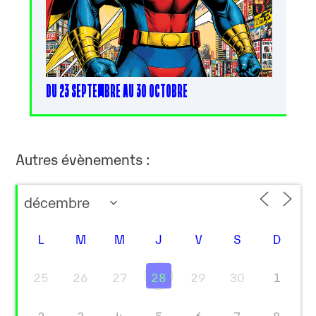
DU 23 SEPTEMBRE AU 30 OCTOBRE
Autres évènements :
L
M
M
J
V
S
D
25
26
27
28
29
30
1