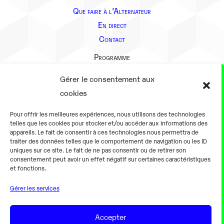
Que faire à l’Alternateur
En direct
Contact
Programme
Présentation
Gérer le consentement aux
Notre équipe
cookies
Aller plus loin
Pour offrir les meilleures expériences, nous utilisons des technologies
En pratique
telles que les cookies pour stocker et/ou accéder aux informations des
appareils. Le fait de consentir à ces technologies nous permettra de
Tarifs et horaires
traiter des données telles que le comportement de navigation ou les ID
Salles
uniques sur ce site. Le fait de ne pas consentir ou de retirer son
consentement peut avoir un effet négatif sur certaines caractéristiques
Équipements numériques
et fonctions.
Équipements traditionnels
Gérer les services
Pour les pro
Gaming
Accepter