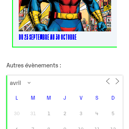
DU 23 SEPTEMBRE AU 30 OCTOBRE
Autres évènements :
L
M
M
J
V
S
D
30
31
1
2
3
4
5