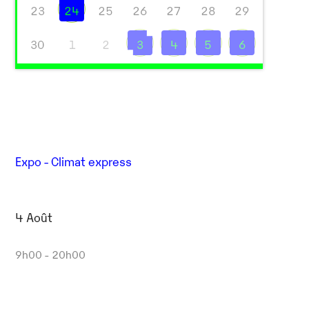
23
24
25
26
27
28
29
30
1
2
3
4
5
6
Expo - Climat express
4 Août
9h00 - 20h00