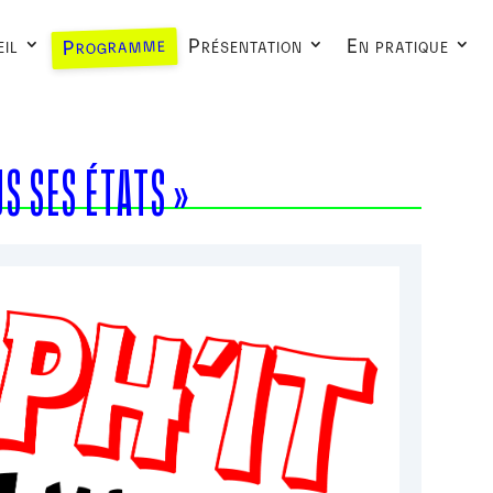
Programme
il
Présentation
En pratique
S SES ÉTATS »