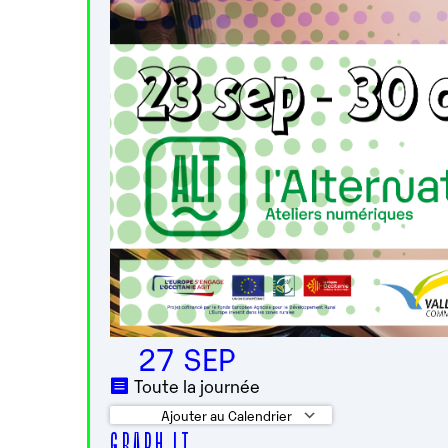
27 SEP
Toute la journée
Ajouter au Calendrier
G R A P H I T