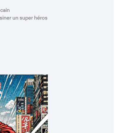
oogle
iCalendar
Office 365
cain
siner un super héros