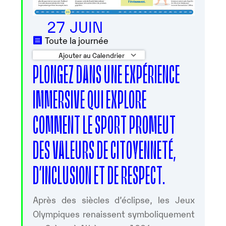
27 JUIN
Toute la journée
Ajouter au Calendrier
PLONGEZ DANS UNE EXPÉRIENCE
Télécharger ICS
Calendrier Googl
IMMERSIVE QUI EXPLORE
COMMENT LE SPORT PROMEUT
DES VALEURS DE CITOYENNETÉ,
D’INCLUSION ET DE RESPECT.
Après des siècles d’éclipse, les Jeux
Olympiques renaissent symboliquement