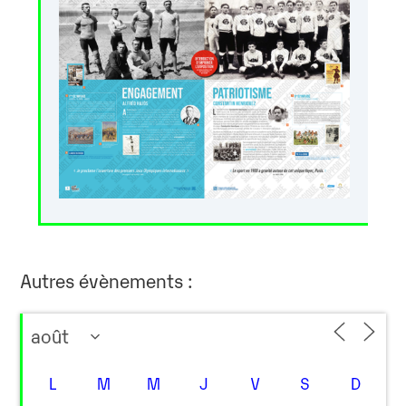
Autres évènements :
L
M
M
J
V
S
D