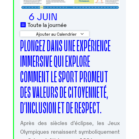
6 JUIN
Toute la journée
Ajouter au Calendrier
PLONGEZ DANS UNE EXPÉRIENCE
Télécharger ICS
Calendrier Googl
IMMERSIVE QUI EXPLORE
COMMENT LE SPORT PROMEUT
DES VALEURS DE CITOYENNETÉ,
D’INCLUSION ET DE RESPECT.
Après des siècles d’éclipse, les Jeux
Olympiques renaissent symboliquement