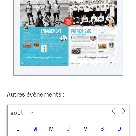
Autres évènements :
L
M
M
J
V
S
D