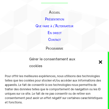
Accueil
Présentation
Que faire à l’Alternateur
En direct
Contact
Programme
Présentation
Gérer le consentement aux
Notre équipe
cookies
Aller plus loin
Pour offrir les meilleures expériences, nous utilisons des technologies
En pratique
telles que les cookies pour stocker et/ou accéder aux informations des
appareils. Le fait de consentir à ces technologies nous permettra de
Tarifs et horaires
traiter des données telles que le comportement de navigation ou les ID
Salles
uniques sur ce site. Le fait de ne pas consentir ou de retirer son
consentement peut avoir un effet négatif sur certaines caractéristiques
Équipements numériques
et fonctions.
Équipements traditionnels