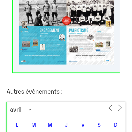
Autres évènements :
L
M
M
J
V
S
D