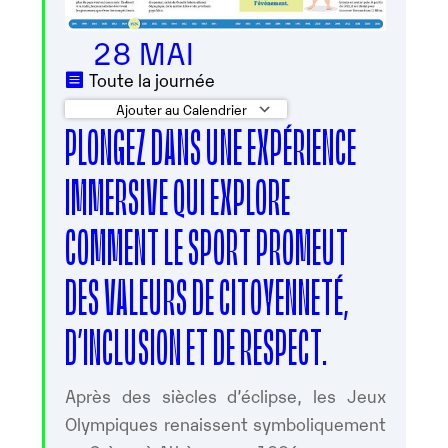
28 MAI
Toute la journée
Ajouter au Calendrier
PLONGEZ DANS UNE EXPÉRIENCE
Télécharger ICS
Calendrier Googl
IMMERSIVE QUI EXPLORE
COMMENT LE SPORT PROMEUT
DES VALEURS DE CITOYENNETÉ,
D’INCLUSION ET DE RESPECT.
Après des siècles d’éclipse, les Jeux
Olympiques renaissent symboliquement