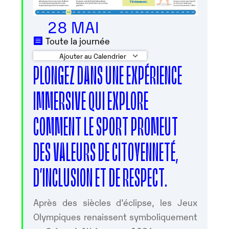
28 MAI
Toute la journée
Ajouter au Calendrier
PLONGEZ DANS UNE EXPÉRIENCE
Télécharger ICS
Calendrier Googl
IMMERSIVE QUI EXPLORE
COMMENT LE SPORT PROMEUT
DES VALEURS DE CITOYENNETÉ,
D’INCLUSION ET DE RESPECT.
Après des siècles d’éclipse, les Jeux
Olympiques renaissent symboliquement