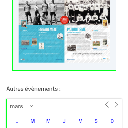
Autres évènements :
L
M
M
J
V
S
D