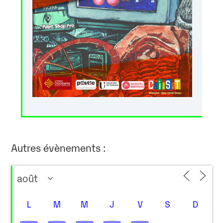
Autres évènements :
L
M
M
J
V
S
D