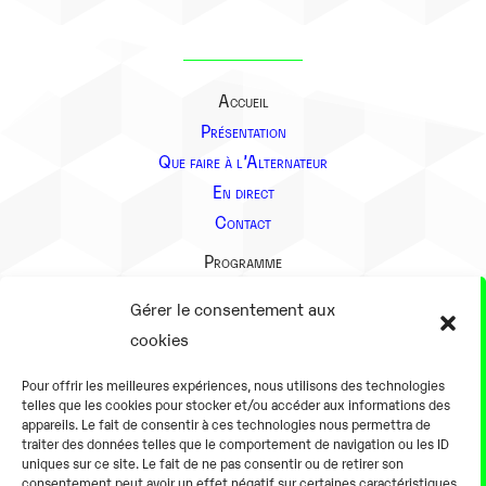
Accueil
Présentation
Que faire à l’Alternateur
En direct
Contact
Programme
Présentation
Gérer le consentement aux
Notre équipe
cookies
Aller plus loin
Pour offrir les meilleures expériences, nous utilisons des technologies
En pratique
telles que les cookies pour stocker et/ou accéder aux informations des
appareils. Le fait de consentir à ces technologies nous permettra de
Tarifs et horaires
traiter des données telles que le comportement de navigation ou les ID
Salles
uniques sur ce site. Le fait de ne pas consentir ou de retirer son
consentement peut avoir un effet négatif sur certaines caractéristiques