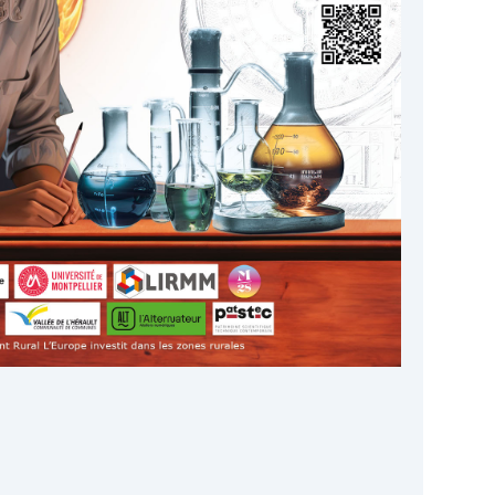
Google
iCalendar
Office 365