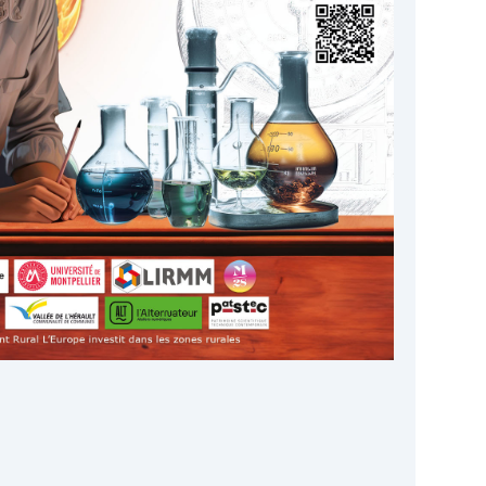
Google
iCalendar
Office 365