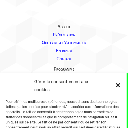
Accueil
Présentation
Que faire à l’Alternateur
En direct
Contact
Programme
Présentation
Gérer le consentement aux
Notre équipe
cookies
Aller plus loin
Pour offrir les meilleures expériences, nous utilisons des technologies
En pratique
telles que les cookies pour stocker et/ou accéder aux informations des
appareils. Le fait de consentir à ces technologies nous permettra de
Tarifs et horaires
traiter des données telles que le comportement de navigation ou les ID
Salles
uniques sur ce site. Le fait de ne pas consentir ou de retirer son
consentement peut avoir un effet négatif sur certaines caractéristiques