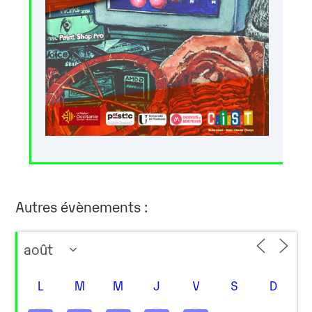
Autres évènements :
L
M
M
J
V
S
D