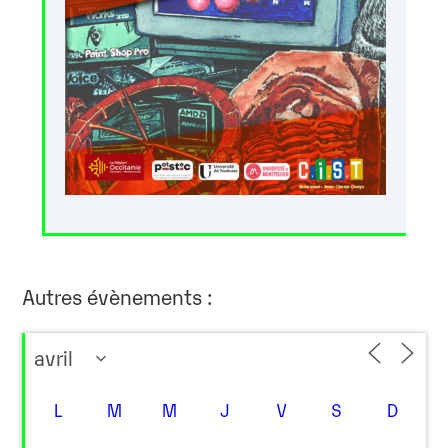
Autres évènements :
L
M
M
J
V
S
D