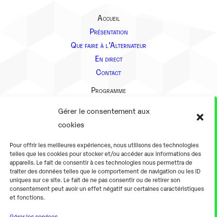
Accueil
Présentation
Que faire à l’Alternateur
En direct
Contact
Programme
Présentation
Gérer le consentement aux
Notre équipe
cookies
Aller plus loin
Pour offrir les meilleures expériences, nous utilisons des technologies
En pratique
telles que les cookies pour stocker et/ou accéder aux informations des
appareils. Le fait de consentir à ces technologies nous permettra de
Tarifs et horaires
traiter des données telles que le comportement de navigation ou les ID
Salles
uniques sur ce site. Le fait de ne pas consentir ou de retirer son
consentement peut avoir un effet négatif sur certaines caractéristiques
Équipements numériques
et fonctions.
Équipements traditionnels
Gérer les services