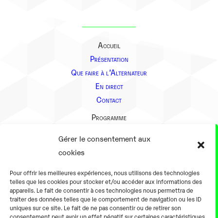
Accueil
Présentation
Que faire à l’Alternateur
En direct
Contact
Programme
Présentation
Gérer le consentement aux
Notre équipe
cookies
Aller plus loin
Pour offrir les meilleures expériences, nous utilisons des technologies
En pratique
telles que les cookies pour stocker et/ou accéder aux informations des
appareils. Le fait de consentir à ces technologies nous permettra de
Tarifs et horaires
traiter des données telles que le comportement de navigation ou les ID
Salles
uniques sur ce site. Le fait de ne pas consentir ou de retirer son
consentement peut avoir un effet négatif sur certaines caractéristiques