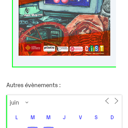
Autres évènements :
L
M
M
J
V
S
D