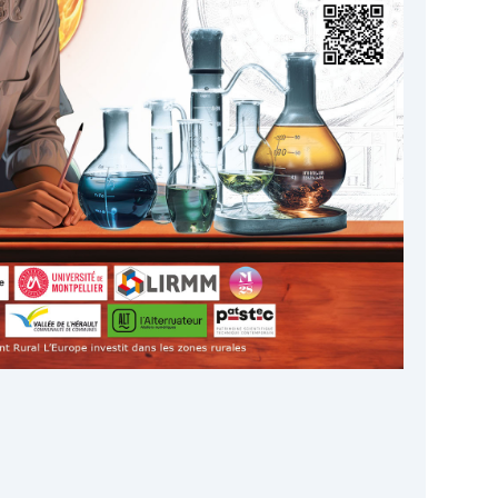
Google
iCalendar
Office 365