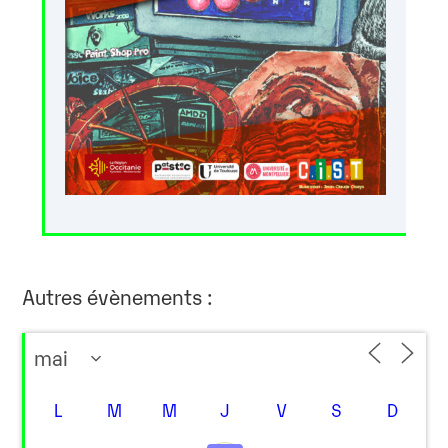
Autres évènements :
L
M
M
J
V
S
D