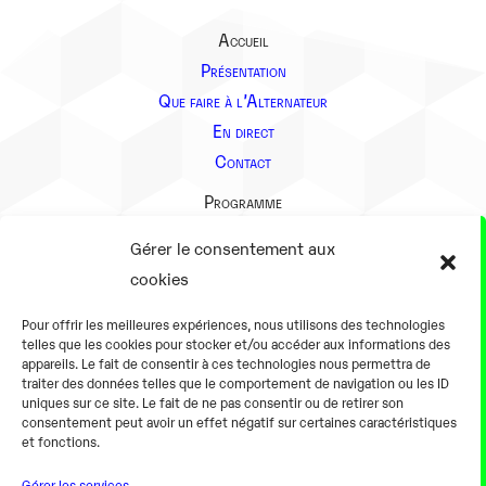
Accueil
Présentation
Que faire à l’Alternateur
En direct
Contact
Programme
Présentation
Gérer le consentement aux
Notre équipe
cookies
Aller plus loin
Pour offrir les meilleures expériences, nous utilisons des technologies
En pratique
telles que les cookies pour stocker et/ou accéder aux informations des
appareils. Le fait de consentir à ces technologies nous permettra de
Tarifs et horaires
traiter des données telles que le comportement de navigation ou les ID
Salles
uniques sur ce site. Le fait de ne pas consentir ou de retirer son
consentement peut avoir un effet négatif sur certaines caractéristiques
Équipements numériques
et fonctions.
Équipements traditionnels
Gérer les services