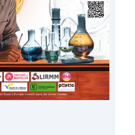
oogle
iCalendar
Office 365