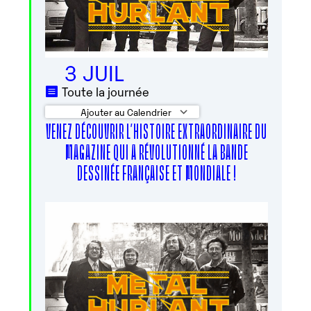
3 JUIL
Toute la journée
Ajouter au Calendrier
VENEZ DÉCOUVRIR L’HISTOIRE EXTRAORDINAIRE DU
Télécharger ICS
Calendrier Googl
MAGAZINE QUI A RÉVOLUTIONNÉ LA BANDE
DESSINÉE FRANÇAISE ET MONDIALE !