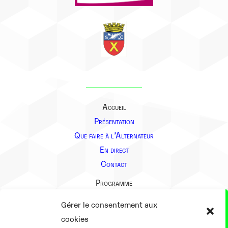
Accueil
Présentation
Que faire à l’Alternateur
En direct
Contact
Programme
Présentation
Gérer le consentement aux
Notre équipe
cookies