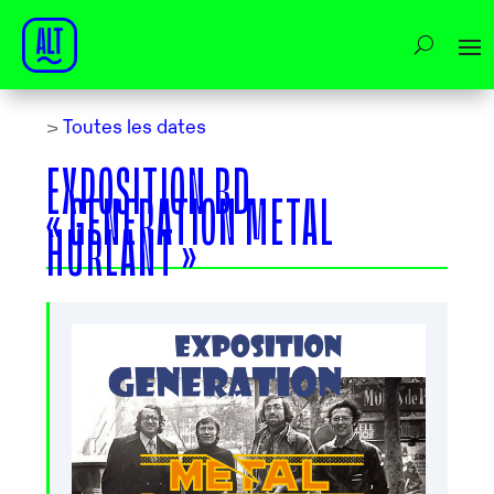
>
Toutes les dates
EXPOSITION BD
« GENERATION METAL
HURLANT »