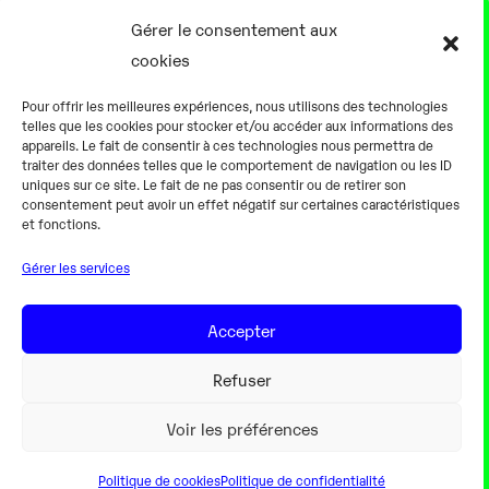
Présentation
Gérer le consentement aux
Notre équipe
cookies
Aller plus loin
Pour offrir les meilleures expériences, nous utilisons des technologies
En pratique
telles que les cookies pour stocker et/ou accéder aux informations des
appareils. Le fait de consentir à ces technologies nous permettra de
Tarifs et horaires
traiter des données telles que le comportement de navigation ou les ID
Salles
uniques sur ce site. Le fait de ne pas consentir ou de retirer son
consentement peut avoir un effet négatif sur certaines caractéristiques
Équipements numériques
et fonctions.
Équipements traditionnels
Gérer les services
Pour les pro
Gaming
Accepter
Refuser
Mentions légales
Voir les préférences
Politique de cookies
Politique de confidentialité