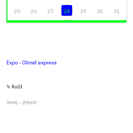
25
26
27
28
29
30
31
Expo - Climat express
4 Août
9h00 - 20h00