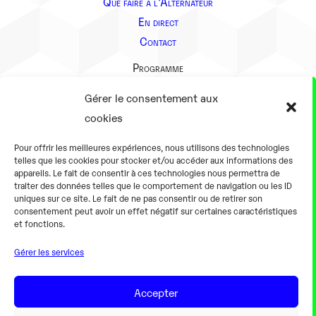
Que faire à l’Alternateur
En direct
Contact
Programme
Présentation
Gérer le consentement aux
Notre équipe
cookies
Aller plus loin
Pour offrir les meilleures expériences, nous utilisons des technologies
En pratique
telles que les cookies pour stocker et/ou accéder aux informations des
appareils. Le fait de consentir à ces technologies nous permettra de
Tarifs et horaires
traiter des données telles que le comportement de navigation ou les ID
Salles
uniques sur ce site. Le fait de ne pas consentir ou de retirer son
consentement peut avoir un effet négatif sur certaines caractéristiques
Équipements numériques
et fonctions.
Équipements traditionnels
Gérer les services
Pour les pro
Gaming
Accepter