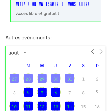
VENEZ ! ON VA ESSAYER DE VOUS AIDER !
Accès libre et gratuit !
Autres évènements :
L
M
M
J
V
S
D
27
28
29
30
31
1
2
9
3
4
5
6
7
8
10
11
12
13
14
15
16