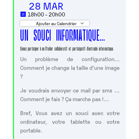
28 MAR
18h00 - 20h00
Ajouter au Calendrier
UN SOUCI INFORMATIQUE…
Télécharger ICS
Calendrier Google
Venez participer à un Atelier collaboratif et participatif d’entraide informatique.
Un problème de configuration…
Comment je change la taille d’une image
?
Je voudrais envoyer ce mail par sms …
Comment je fais ? Ça marche pas !…
Bref, Vous avez un souci avec votre
ordinateur, votre tablette ou votre
portable.