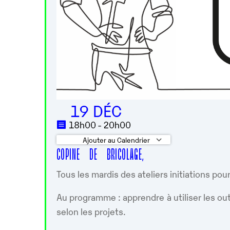
19 DÉC
18h00 - 20h00
Ajouter au Calendrier
COPINE DE BRICOLAGE,
Télécharger ICS
Calendrier 
Tous les mardis des ateliers initiations pou
Au programme : apprendre à utiliser les out
selon les projets.