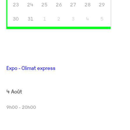
23
24
25
26
27
28
29
30
31
1
2
3
4
5
Expo - Climat express
Outlook Live
4 Août
9h00 - 20h00