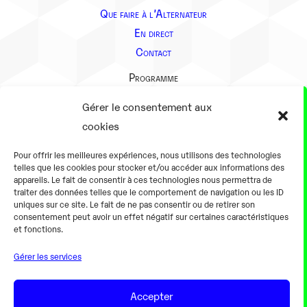
Que faire à l’Alternateur
En direct
Contact
Programme
Présentation
Gérer le consentement aux
Notre équipe
cookies
Aller plus loin
Pour offrir les meilleures expériences, nous utilisons des technologies
En pratique
telles que les cookies pour stocker et/ou accéder aux informations des
appareils. Le fait de consentir à ces technologies nous permettra de
Tarifs et horaires
traiter des données telles que le comportement de navigation ou les ID
Salles
uniques sur ce site. Le fait de ne pas consentir ou de retirer son
consentement peut avoir un effet négatif sur certaines caractéristiques
Équipements numériques
et fonctions.
Équipements traditionnels
Gérer les services
Pour les pro
Gaming
Accepter