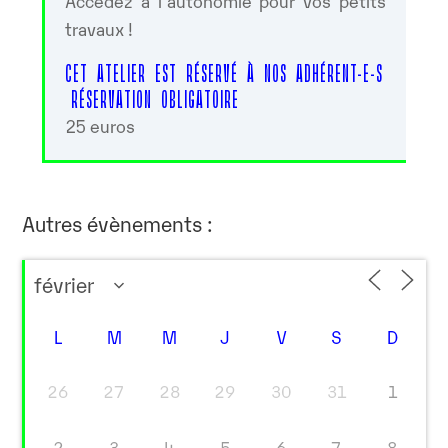
Accédez à l’autonomie pour vos petits
travaux !
CET ATELIER EST RÉSERVÉ À NOS ADHÉRENT-E-S
RÉSERVATION OBLIGATOIRE
25 euros
Autres évènements :
L
M
M
J
V
S
D
26
27
28
29
30
31
1
2
3
4
5
6
7
8