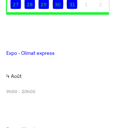
27
28
29
30
31
1
2
Expo - Climat express
4 Août
Outlook Live
9h00 - 20h00