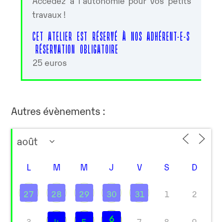
Accédez à l’autonomie pour vos petits
travaux !
CET ATELIER EST RÉSERVÉ À NOS ADHÉRENT-E-S
RÉSERVATION OBLIGATOIRE
25 euros
Autres évènements :
L
M
M
J
V
S
D
27
28
29
30
31
1
2
6
3
4
5
7
8
9