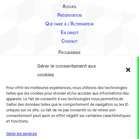
Accueil
Présentation
Que faire à l’Alternateur
En direct
Contact
Programme
Présentation
Gérer le consentement aux
Notre équipe
cookies
Aller plus loin
Pour offrir les meilleures expériences, nous utilisons des technologies
En pratique
telles que les cookies pour stocker et/ou accéder aux informations des
appareils. Le fait de consentir à ces technologies nous permettra de
Tarifs et horaires
traiter des données telles que le comportement de navigation ou les ID
Salles
uniques sur ce site. Le fait de ne pas consentir ou de retirer son
consentement peut avoir un effet négatif sur certaines caractéristiques
Équipements numériques
et fonctions.
Équipements traditionnels
Gérer les services
Pour les pro