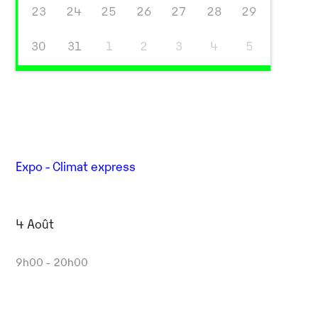
23
24
25
26
27
28
29
30
31
1
2
3
4
5
Expo - Climat express
4 Août
9h00 - 20h00