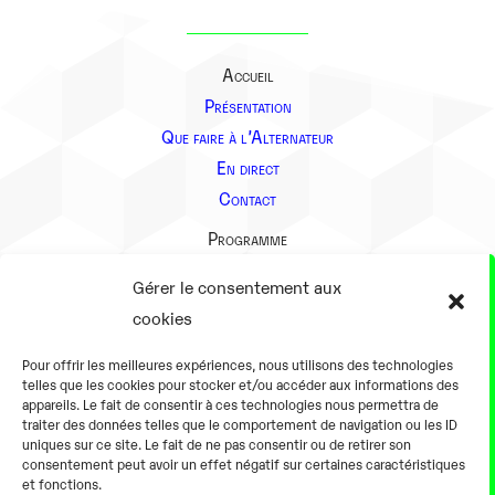
Accueil
Présentation
Que faire à l’Alternateur
En direct
Contact
Programme
Présentation
Gérer le consentement aux
Notre équipe
cookies
Aller plus loin
Pour offrir les meilleures expériences, nous utilisons des technologies
En pratique
telles que les cookies pour stocker et/ou accéder aux informations des
appareils. Le fait de consentir à ces technologies nous permettra de
Tarifs et horaires
traiter des données telles que le comportement de navigation ou les ID
Salles
uniques sur ce site. Le fait de ne pas consentir ou de retirer son
consentement peut avoir un effet négatif sur certaines caractéristiques
Équipements numériques
et fonctions.