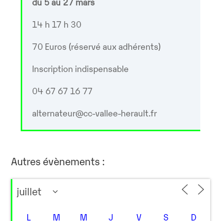
du 5 au 27 mars
14 h 17 h 30
70 Euros (réservé aux adhérents)
Inscription indispensable
04 67 67 16 77
alternateur@cc-vallee-herault.fr
Autres évènements :
L
M
M
J
V
S
D