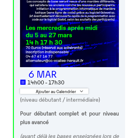
6 MAR
14h00 - 17h30
Ajouter au Calendrier
(niveau débutant / intermédiaire)
Télécharger ICS
Calendrier Googl
Pour débutant complet et pour niveau
plus avancé
(ayant déjà les bases enseignées lors de