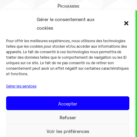
Programme
Présentation
Gérer le consentement aux
Notre équipe
cookies
Aller plus loin
Pour offrir les meilleures expériences, nous utilisons des technologies
En pratique
telles que les cookies pour stocker et/ou accéder aux informations des
appareils. Le fait de consentir à ces technologies nous permettra de
Tarifs et horaires
traiter des données telles que le comportement de navigation ou les ID
Salles
uniques sur ce site. Le fait de ne pas consentir ou de retirer son
consentement peut avoir un effet négatif sur certaines caractéristiques
Équipements numériques
et fonctions.
Équipements traditionnels
Gérer les services
Pour les pro
Gaming
Accepter
Refuser
Mentions légales
Voir les préférences