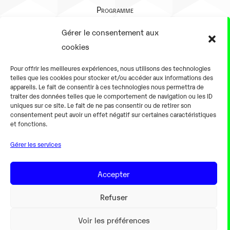
Programme
Présentation
Gérer le consentement aux
Notre équipe
cookies
Aller plus loin
Pour offrir les meilleures expériences, nous utilisons des technologies
En pratique
telles que les cookies pour stocker et/ou accéder aux informations des
appareils. Le fait de consentir à ces technologies nous permettra de
Tarifs et horaires
traiter des données telles que le comportement de navigation ou les ID
Salles
uniques sur ce site. Le fait de ne pas consentir ou de retirer son
consentement peut avoir un effet négatif sur certaines caractéristiques
Équipements numériques
et fonctions.
Équipements traditionnels
Gérer les services
Pour les pro
Gaming
Accepter
Refuser
Mentions légales
Voir les préférences