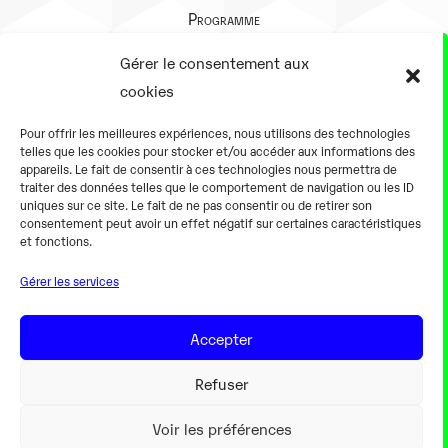
Programme
Présentation
Gérer le consentement aux
Notre équipe
cookies
Aller plus loin
Pour offrir les meilleures expériences, nous utilisons des technologies
En pratique
telles que les cookies pour stocker et/ou accéder aux informations des
appareils. Le fait de consentir à ces technologies nous permettra de
Tarifs et horaires
traiter des données telles que le comportement de navigation ou les ID
Salles
uniques sur ce site. Le fait de ne pas consentir ou de retirer son
consentement peut avoir un effet négatif sur certaines caractéristiques
Équipements numériques
et fonctions.
Équipements traditionnels
Gérer les services
Pour les pro
Gaming
Accepter
Refuser
Mentions légales
Voir les préférences