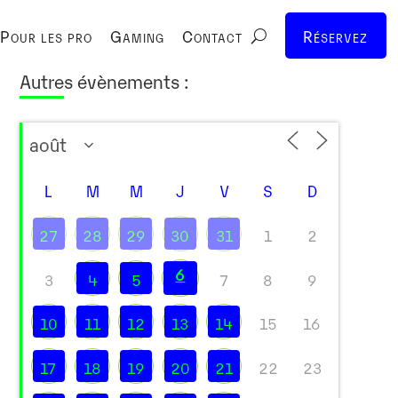
Pour les pro
Gaming
Contact
Réservez
Autres évènements :
L
M
M
J
V
S
D
27
28
29
30
31
1
2
6
3
4
5
7
8
9
Outlook Live
10
11
12
13
14
15
16
17
18
19
20
21
22
23