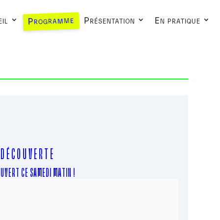
Programme
il
Présentation
En pratique
D É C O U V E R T E
oogle
iCalendar
Office 365
UVERT CE SAMEDI MATIN !