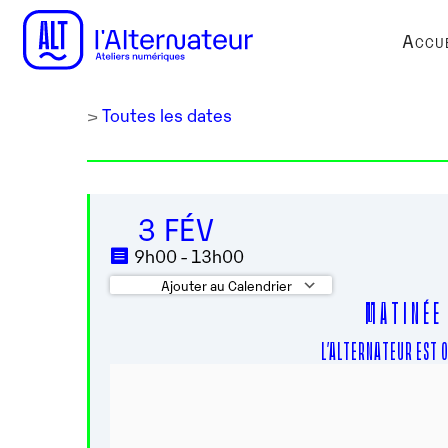
Accue
>
Toutes les dates
3 FÉV
9h00 - 13h00
Ajouter au Calendrier
M A T I N É E 
Télécharger ICS
Calendrier G
L’ALTERNATEUR EST O