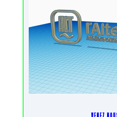
V E N E Z N O U 