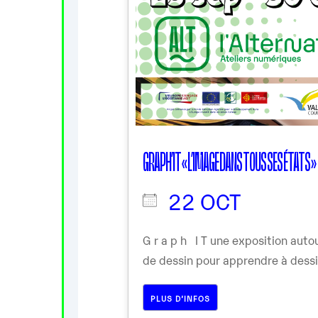
GRAPH’IT « L’IMAGE DANS TOUS SES ÉTATS »
22 OCT
G r a p h I T une exposition aut
de dessin pour apprendre à dessin
PLUS D’INFOS