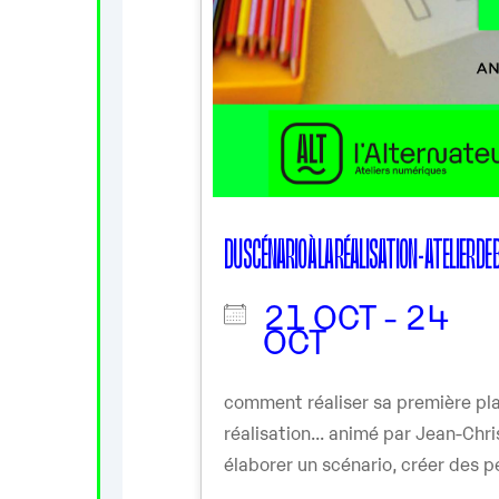
DU SCÉNARIO À LA RÉALISATION - ATELIER DE
21 OCT - 24
OCT
comment réaliser sa première pla
réalisation... animé par Jean-Ch
élaborer un scénario, créer des pe