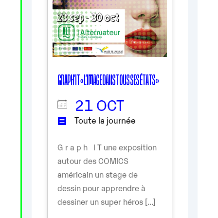
GRAPH’IT « L’IMAGE DANS TOUS SES ÉTATS »
21 OCT
Toute la journée
G r a p h I T une exposition
autour des COMICS
américain un stage de
dessin pour apprendre à
dessiner un super héros [...]