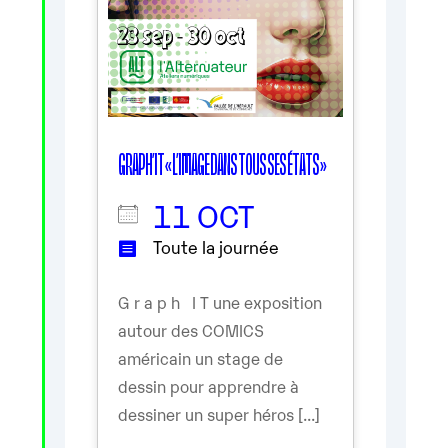
GRAPH’IT « L’IMAGE DANS TOUS SES ÉTATS »
11 OCT
Toute la journée
G r a p h I T une exposition
autour des COMICS
américain un stage de
dessin pour apprendre à
dessiner un super héros [...]