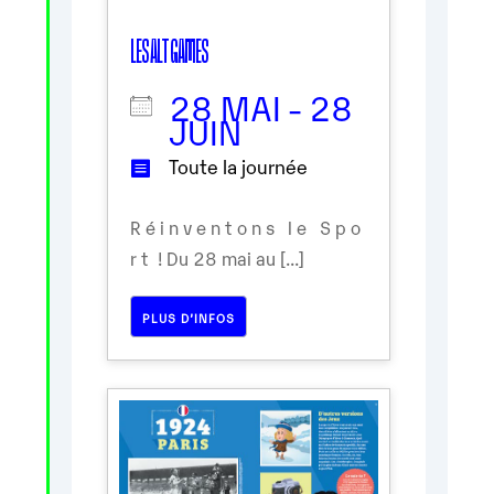
LES ALT GAMES
28 MAI - 28
JUIN
Toute la journée
R é i n v e n t o n s l e S p o
r t ! Du 28 mai au [...]
PLUS D’INFOS