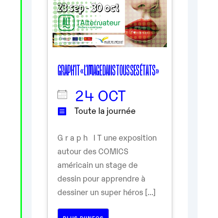
GRAPH’IT « L’IMAGE DANS TOUS SES ÉTATS »
24 OCT
Toute la journée
G r a p h I T une exposition
autour des COMICS
américain un stage de
dessin pour apprendre à
dessiner un super héros [...]
PLUS D’INFOS