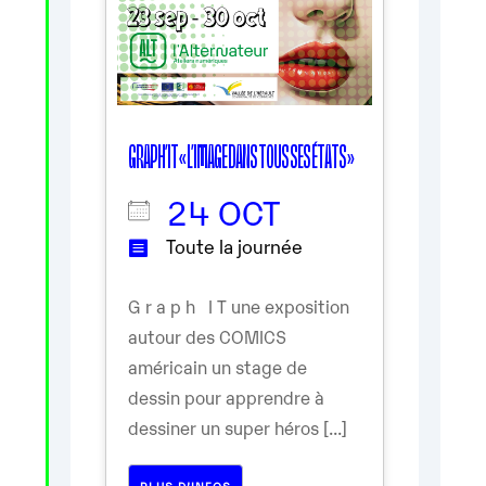
GRAPH’IT « L’IMAGE DANS TOUS SES ÉTATS »
24 OCT
Toute la journée
G r a p h I T une exposition
autour des COMICS
américain un stage de
dessin pour apprendre à
dessiner un super héros [...]
PLUS D’INFOS