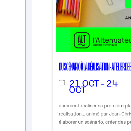
DU SCÉNARIO À LA RÉALISATION - ATELIER DE
21 OCT - 24
OCT
comment réaliser sa première pla
réalisation... animé par Jean-Ch
élaborer un scénario, créer des pe