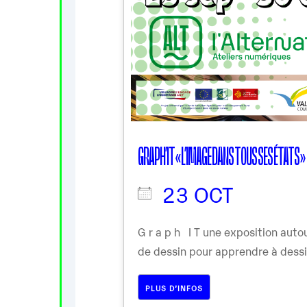
GRAPH’IT « L’IMAGE DANS TOUS SES ÉTATS »
23 OCT
G r a p h I T une exposition aut
de dessin pour apprendre à dessin
PLUS D’INFOS