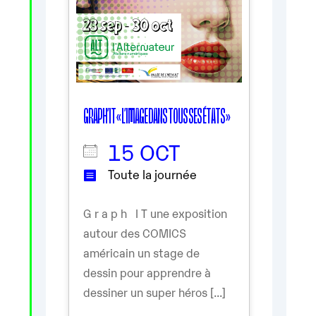
GRAPH’IT « L’IMAGE DANS TOUS SES ÉTATS »
15 OCT
Toute la journée
G r a p h I T une exposition
autour des COMICS
américain un stage de
dessin pour apprendre à
dessiner un super héros [...]