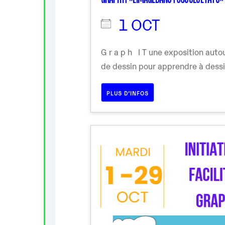
1 OCT
G r a p h I T une exposition aut
de dessin pour apprendre à dessin
PLUS D’INFOS