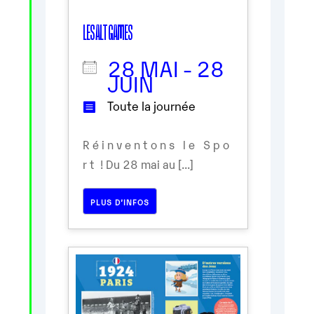
LES ALT GAMES
28 MAI - 28
JUIN
Toute la journée
R é i n v e n t o n s l e S p o
r t ! Du 28 mai au [...]
PLUS D’INFOS