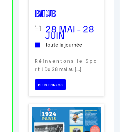
LES ALT GAMES
28 MAI - 28
JUIN
Toute la journée
R é i n v e n t o n s l e S p o
r t ! Du 28 mai au [...]
PLUS D’INFOS