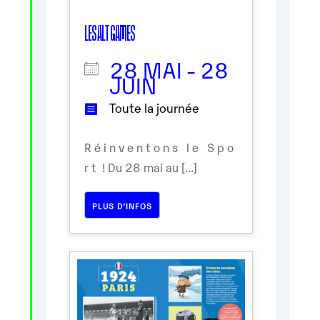
LES ALT GAMES
28 MAI - 28
JUIN
Toute la journée
R é i n v e n t o n s l e S p o
r t ! Du 28 mai au [...]
PLUS D’INFOS