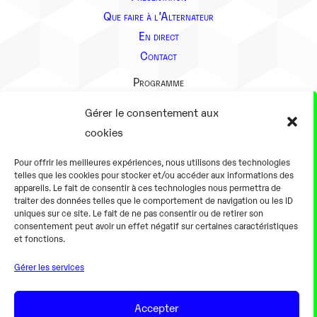
Que faire à l’Alternateur
En direct
Contact
Programme
Présentation
Gérer le consentement aux
Notre équipe
cookies
Aller plus loin
Pour offrir les meilleures expériences, nous utilisons des technologies
En pratique
telles que les cookies pour stocker et/ou accéder aux informations des
appareils. Le fait de consentir à ces technologies nous permettra de
Tarifs et horaires
traiter des données telles que le comportement de navigation ou les ID
Salles
uniques sur ce site. Le fait de ne pas consentir ou de retirer son
consentement peut avoir un effet négatif sur certaines caractéristiques
Équipements numériques
et fonctions.
Équipements traditionnels
Gérer les services
Pour les pro
Gaming
Accepter