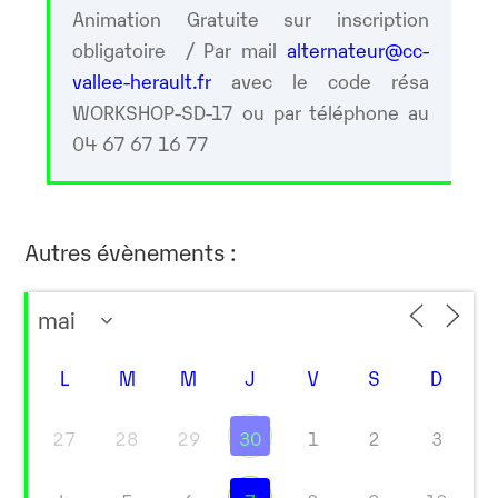
Animation Gratuite sur inscription
obligatoire / Par mail
alternateur@cc-
vallee-herault.fr
avec le code résa
WORKSHOP-SD-17 ou par téléphone au
04 67 67 16 77
Autres évènements :
L
M
M
J
V
S
D
27
28
29
30
1
2
3