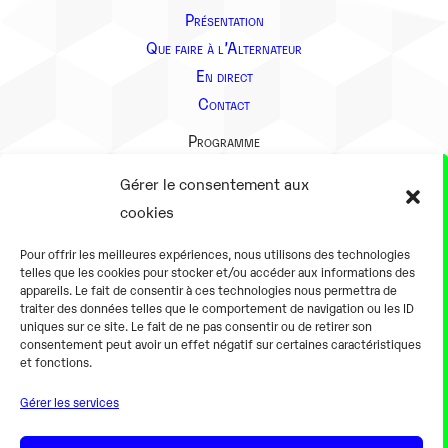
Présentation
Que faire à l’Alternateur
En direct
Contact
Programme
Présentation
Gérer le consentement aux
Notre équipe
cookies
Aller plus loin
Pour offrir les meilleures expériences, nous utilisons des technologies
En pratique
telles que les cookies pour stocker et/ou accéder aux informations des
appareils. Le fait de consentir à ces technologies nous permettra de
Tarifs et horaires
traiter des données telles que le comportement de navigation ou les ID
Salles
uniques sur ce site. Le fait de ne pas consentir ou de retirer son
consentement peut avoir un effet négatif sur certaines caractéristiques
Équipements numériques
et fonctions.
Équipements traditionnels
Gérer les services
Pour les pro