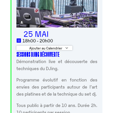
25 MAI
18h00 - 20h00
Ajouter au Calendrier
SESSIONS DJING DÉCOUVERTE
Télécharger ICS
Calendrier Google
Démonstration live et découverte des
techniques du DJing.
Programme évolutif en fonction des
envies des participants autour de l’art
des platines et de la technique du set dj.
Tous public à partir de 10 ans. Durée 2h.
10 participants par session.