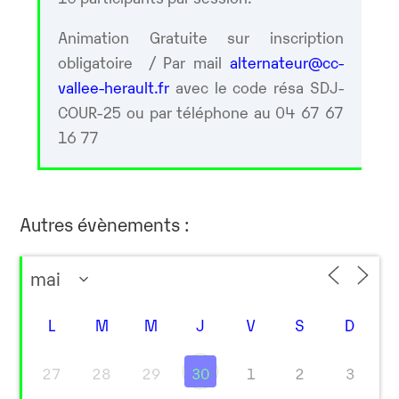
Animation Gratuite sur inscription
obligatoire / Par mail
alternateur@cc-
vallee-herault.fr
avec le code résa SDJ-
COUR-25 ou par téléphone au 04 67 67
16 77
Autres évènements :
L
M
M
J
V
S
D
27
28
29
30
1
2
3