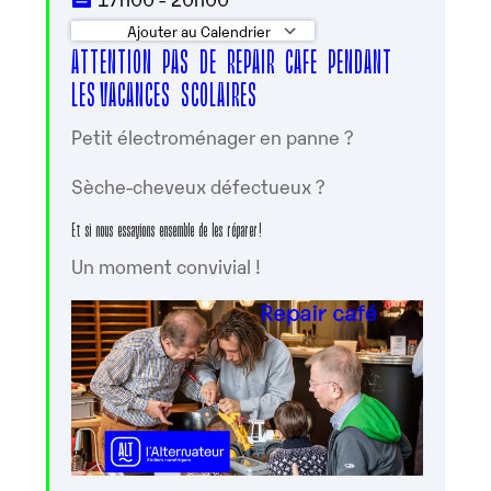
Ajouter au Calendrier
ATTENTION PAS DE REPAIR CAFE PENDANT
Télécharger ICS
Calendrier Googl
LES VACANCES SCOLAIRES
Petit électroménager en panne ?
Sèche-cheveux défectueux ?
Et si nous essayions ensemble de les réparer !
Un moment convivial !