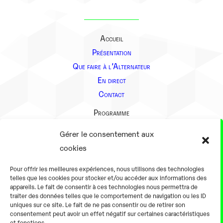
Accueil
Présentation
Que faire à l’Alternateur
En direct
Contact
Programme
Présentation
Gérer le consentement aux
Notre équipe
cookies
Aller plus loin
Pour offrir les meilleures expériences, nous utilisons des technologies
En pratique
telles que les cookies pour stocker et/ou accéder aux informations des
appareils. Le fait de consentir à ces technologies nous permettra de
Tarifs et horaires
traiter des données telles que le comportement de navigation ou les ID
Salles
uniques sur ce site. Le fait de ne pas consentir ou de retirer son
consentement peut avoir un effet négatif sur certaines caractéristiques
Équipements numériques
et fonctions.