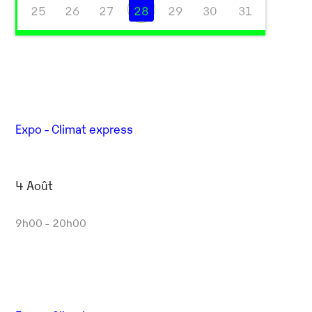
25
26
27
28
29
30
31
Expo - Climat express
Outlook Live
4 Août
9h00 - 20h00