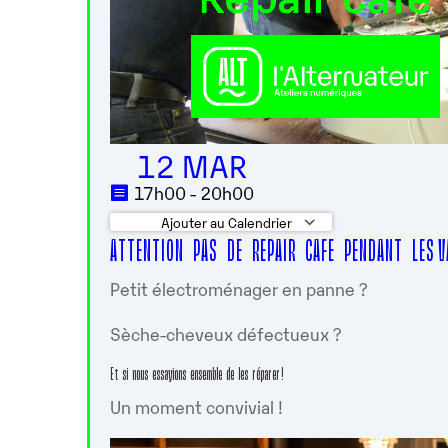
12 MAR
17h00 - 20h00
Ajouter au Calendrier
ATTENTION PAS DE REPAIR CAFE PENDANT LES V
Télécharger ICS
Calendrier G
Petit électroménager en panne ?
Sèche-cheveux défectueux ?
Et si nous essayions ensemble de les réparer !
Un moment convivial !