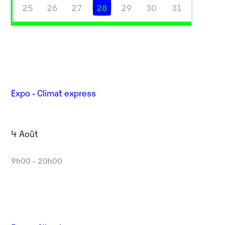
25
26
27
28
29
30
31
Expo - Climat express
4 Août
9h00 - 20h00
Outlook Live