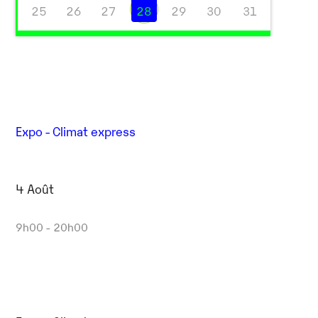
25
26
27
28
29
30
31
Expo - Climat express
4 Août
9h00 - 20h00
Outlook Live