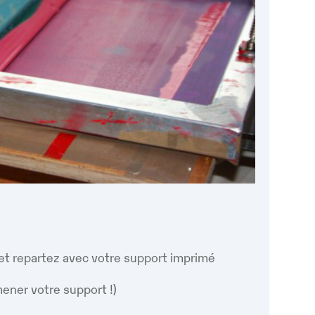
et repartez avec votre support imprimé
Google
iCalendar
Office 365
mener votre support !)