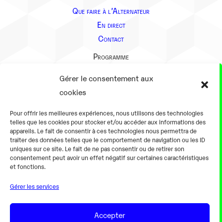
Que faire à l’Alternateur
En direct
Contact
Programme
Présentation
Gérer le consentement aux
Notre équipe
cookies
Aller plus loin
Pour offrir les meilleures expériences, nous utilisons des technologies
En pratique
telles que les cookies pour stocker et/ou accéder aux informations des
appareils. Le fait de consentir à ces technologies nous permettra de
Tarifs et horaires
traiter des données telles que le comportement de navigation ou les ID
Salles
uniques sur ce site. Le fait de ne pas consentir ou de retirer son
consentement peut avoir un effet négatif sur certaines caractéristiques
Équipements numériques
et fonctions.
Équipements traditionnels
Gérer les services
Pour les pro
Gaming
Accepter