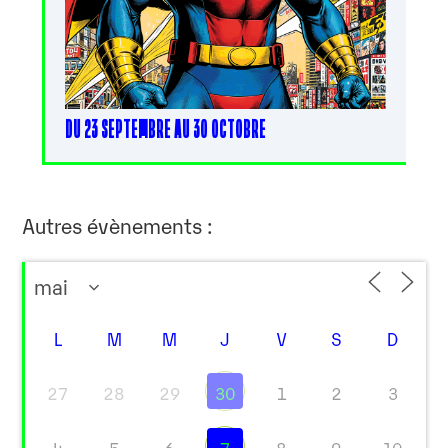
DU 23 SEPTEMBRE AU 30 OCTOBRE
Autres évènements :
L
M
M
J
V
S
D
27
28
29
30
1
2
3